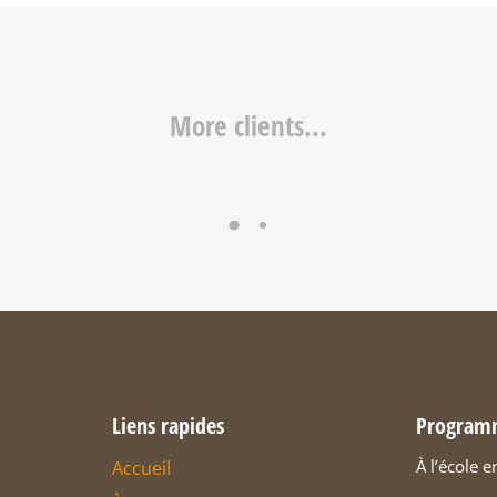
More clients...
Liens rapides
Program
À l’école e
Accueil