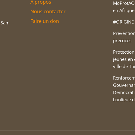
À propos
MoProtAO 
en Afrique
Nous contacter
Faire un don
#ORIGINE 
, Sam
Prévention
précoces
Protection
jeunes en d
ville de T
Renforcem
Gouvernan
Démocrati
banlieue 