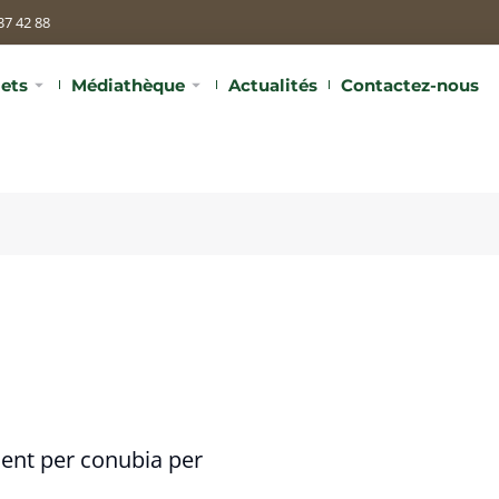
37 42 88
jets
Médiathèque
Actualités
Contactez-nous
quent per conubia per