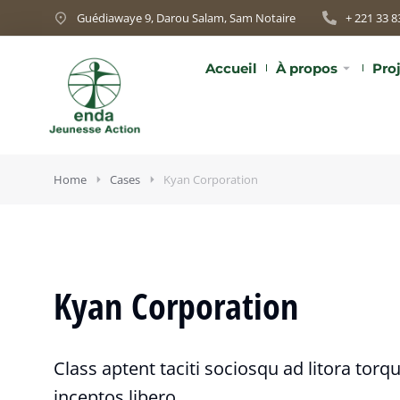
Guédiawaye 9, Darou Salam, Sam Notaire
+ 221 33 8
Accueil
À propos
Pro
Home
Cases
Kyan Corporation
Kyan Corporation
Class aptent taciti sociosqu ad litora tor
inceptos libero.