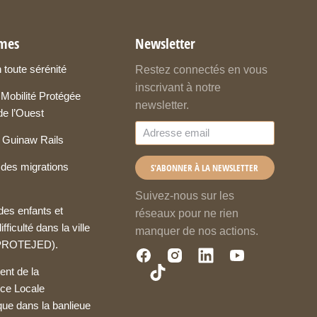
mes
Newsletter
n toute sérénité
Restez connectés en vous
inscrivant à notre
obilité Protégée
newsletter.
de l’Ouest
Guinaw Rails
 des migrations
S'ABONNER À LA NEWSLETTER
Suivez-nous sur les
des enfants et
réseaux pour ne rien
fficulté dans la ville
manquer de nos actions.
(PROTEJED).
nt de la
ce Locale
ue dans la banlieue