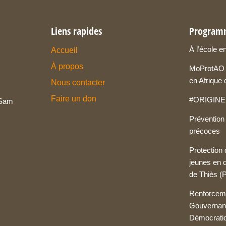
Liens rapides
Program
À l’école e
Accueil
À propos
MoProtAO M
en Afrique 
Nous contacter
Faire un don
#ORIGINE 
 Sam
Prévention
précoces
Protection 
jeunes en di
de Thiès 
Renforceme
Gouvernan
Démocratiq