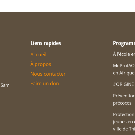
Liens rapides
Program
À l’école e
Accueil
À propos
MoProtAO 
en Afrique
Nous contacter
Faire un don
#ORIGINE 
, Sam
Prévention
précoces
Protection
jeunes en d
ville de T