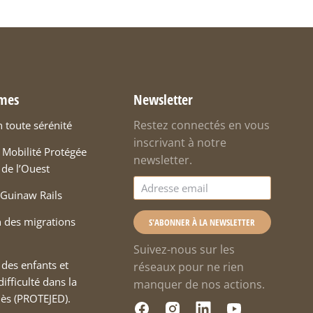
mes
Newsletter
Restez connectés en vous
n toute sérénité
inscrivant à notre
Mobilité Protégée
newsletter.
 de l’Ouest
Guinaw Rails
 des migrations
S'ABONNER À LA NEWSLETTER
Suivez-nous sur les
 des enfants et
réseaux pour ne rien
ifficulté dans la
manquer de nos actions.
hiès (PROTEJED).