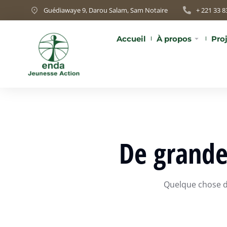
Guédiawaye 9, Darou Salam, Sam Notaire
+ 221 33 8
Accueil
À propos
Pro
De grandes
Quelque chose d’